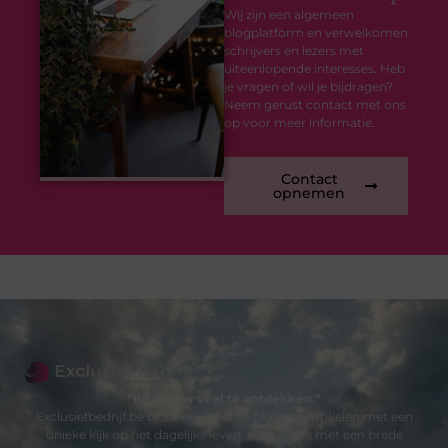
Wij zijn een algemeen
blogplatform en verwelkomen
schrijvers en lezers met
uiteenlopende interesses. Heb
je vragen of wil je bijdragen?
Neem gerust contact met ons
op voor meer informatie.
Contact
opnemen
“Bijzonder veel te ontdekken.”
Exclusiefbedrijf.be biedt een selectie blogs en artikelen met een
unieke kijk op het dagelijks leven. Voor lezers met een brede