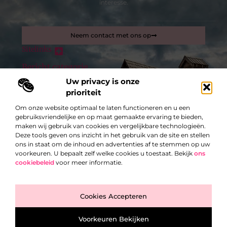
interesse.
Neem contact met ons op
Sitelinks
Bericht categorie
Inkomsten genereren met mijn website: zo maak je van je site een verdienmachine
Uw privacy is onze
prioriteit
De best gelezen stukken op een rij
Om onze website optimaal te laten functioneren en u een
Commercieel administratief medewerker
gebruiksvriendelijke en op maat gemaakte ervaring te bieden,
Lampentrends van 2024: Van duurzame verlichting tot
maken wij gebruik van cookies en vergelijkbare technologieën.
slimme lampen
Deze tools geven ons inzicht in het gebruik van de site en stellen
Wat zijn luxe trends voor raamdecoratie bij woningen in
ons in staat om de inhoud en advertenties af te stemmen op uw
regio Knokke?
voorkeuren. U bepaalt zelf welke cookies u toestaat. Bekijk
ons
cookiebeleid
voor meer informatie.
Altijd en overal op de hoogte van het laatste nieuws
Een leven lang een gezonde hond
Top
Knoopcel batterijen voor op kantoor
Cookies Accepteren
@2025 -
www.exclusiefbedrijf.be.
All Right Reserved.
Voorkeuren Bekijken