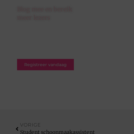
Blog mee en bereik
meer lezers
Schrijf je in op ons platform en
krijg de kans om jouw blogs te
delen met een breed en
betrokken publiek.
Registreer vandaag
VORIGE
Student schoonmaakassistent