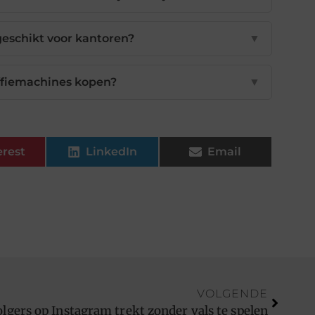
geschikt voor kantoren?
▼
offiemachines kopen?
▼
erest
LinkedIn
Email
VOLGENDE
olgers op Instagram trekt zonder vals te spelen