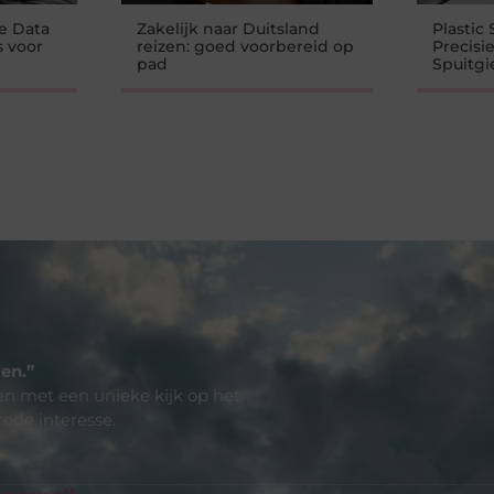
e Data
Zakelijk naar Duitsland
Plastic 
s voor
reizen: goed voorbereid op
Precisi
pad
Spuitgi
en.”
len met een unieke kijk op het
rede interesse.