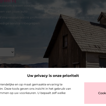
p een rij
waarom kiezen voor een lokale kwekerij
pen van jouw auto
mpression textile professionnelle : prolonger la durée de vie
ledige service inbegrepen
Uw privacy is onze prioriteit
riendelijke en op maat gemaakte ervaring te
n. Deze tools geven ons inzicht in het gebruik van
stemmen op uw voorkeuren. U bepaalt zelf welke
Cook