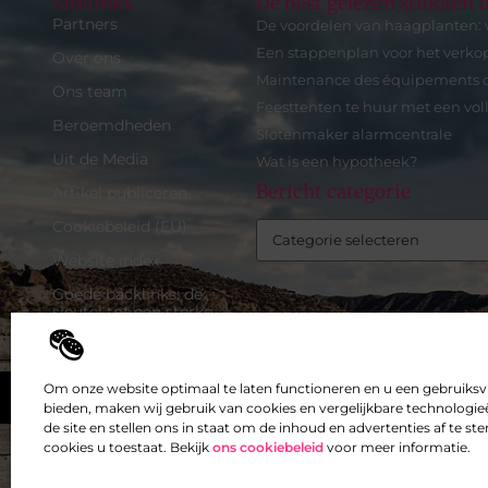
Sitelinks
De best gelezen stukken o
Partners
De voordelen van haagplanten: 
Een stappenplan voor het verko
Over ons
Maintenance des équipements d’i
Ons team
Feesttenten te huur met een vol
Beroemdheden
Slotenmaker alarmcentrale
Uit de Media
Wat is een hypotheek?
Bericht categorie
Artikel publiceren
Cookiebeleid (EU)
Website index
Goede backlinks: de
sleutel tot een sterke
online autoriteit
Inkomsten genereren met
mijn website: zo maak je
Om onze website optimaal te laten functioneren en u een gebruiksv
Top
van je site een
bieden, maken wij gebruik van cookies en vergelijkbare technologieë
verdienmachine
de site en stellen ons in staat om de inhoud en advertenties af te 
cookies u toestaat. Bekijk
ons cookiebeleid
voor meer informatie.
@2025 -
www.exclusiefbedrijf.be.
All Right Reserved.