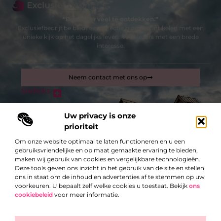
“Bijzonder veel te ontdekken.”
Exclusiefbedrijf.be biedt een selectie blogs en artikelen met een
unieke kijk op het dagelijks leven. Voor lezers met een brede
interesse.
Neem contact met ons op
Sitelinks
Bericht categorie
Inkomsten genereren met mijn website: zo maak je van je site een verdienmachine
Uw privacy is onze
prioriteit
Om onze website optimaal te laten functioneren en u een
De best gelezen stukken op een rij
Hoe je de ervaring met sporten optimaal maakt
gebruiksvriendelijke en op maat gemaakte ervaring te bieden,
maken wij gebruik van cookies en vergelijkbare technologieën.
Ouderwetse keukendeurtjes vervangen
Deze tools geven ons inzicht in het gebruik van de site en stellen
Waar moet u airconditioning plaatsen voor het beste
ons in staat om de inhoud en advertenties af te stemmen op uw
rendement in Sint-Niklaas?
voorkeuren. U bepaalt zelf welke cookies u toestaat. Bekijk
ons
cookiebeleid
voor meer informatie.
Lijkt een hond op zijn baas?
Bouw je website op de juiste manier op
Top
4x tips om je tuin te beschermen tegen alle seizoenen