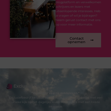
blogplatform en verwelkomen
schrijvers en lezers met
uiteenlopende interesses. Heb
je vragen of wil je bijdragen?
Neem gerust contact met ons
op voor meer informatie.
Contact
opnemen
“Bijzonder veel te ontdekken.”
Exclusiefbedrijf.be biedt een selectie blogs en artikelen met een
unieke kijk op het dagelijks leven. Voor lezers met een brede
interesse.