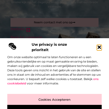
unieke kijk op het dagelijks leven. Voor lezers met een brede
interesse.
Neem contact met ons op
Sitelinks
Bericht categorie
Inkomsten genereren met mijn website: zo maak je van je site een verdienmachine
Uw privacy is onze
prioriteit
De best gelezen stukken op een rij
Om onze website optimaal te laten functioneren en u een
Een kleine tuin egaliseren
gebruiksvriendelijke en op maat gemaakte ervaring te bieden,
Vacatures.today technical jobs
maken wij gebruik van cookies en vergelijkbare technologieën.
Deze tools geven ons inzicht in het gebruik van de site en stellen
Luxueuze materialen die uw kantoor een professionele
uitstraling geven
ons in staat om de inhoud en advertenties af te stemmen op uw
voorkeuren. U bepaalt zelf welke cookies u toestaat. Bekijk
ons
Alles over private ziekteverzekeringen
cookiebeleid
voor meer informatie.
Damesschoenen online kopen: gemak en stijl binnen
handbereik
Top
Daarom is een goede veiligheidsplan belangrijk!
Cookies Accepteren