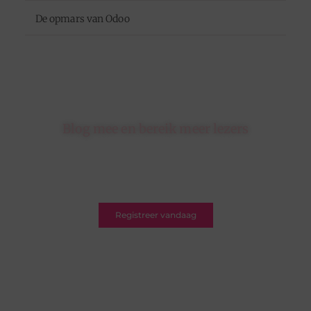
De opmars van Odoo
Blog mee en bereik meer lezers
Schrijf je in op ons platform en krijg de kans om
jouw blogs te delen met een breed en betrokken
publiek.
Registreer vandaag