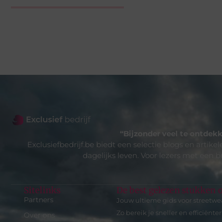
“Bijzonder veel te ontdekk
Exclusiefbedrijf.be biedt een selectie blogs en artike
dagelijks leven. Voor lezers met een b
Sitelinks
De best gelezen stukken o
Partners
Jouw ultieme gids voor streetwe
Zo bereik je sneller en efficiënte
Over ons