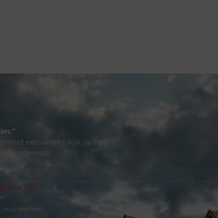
en.”
len met een unieke kijk op het
rede interesse.
p een rij
ar
r jouw doelen!