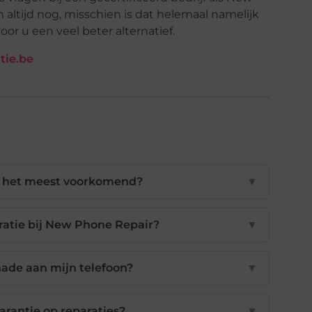
altijd nog, misschien is dat helemaal namelijk
or u een veel beter alternatief.
tie.be
jn het meest voorkomend?
▼
ratie bij New Phone Repair?
▼
hade aan mijn telefoon?
▼
rantie op reparaties?
▼