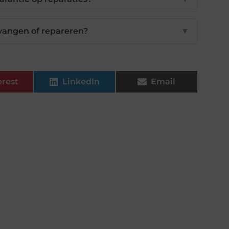
rvangen of repareren?
▼
erest
LinkedIn
Email