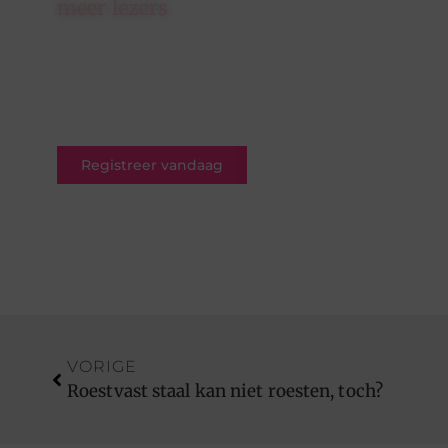
meer lezers
Schrijf je in op ons platform en
krijg de kans om jouw blogs te
delen met een breed en
betrokken publiek.
Registreer vandaag
VORIGE
Roestvast staal kan niet roesten, toch?