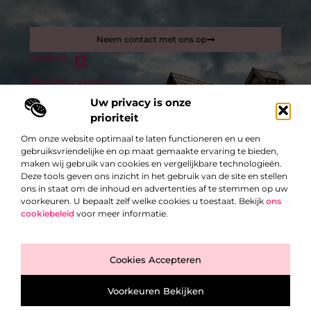
Neem contact met ons op
Sitelinks
Bericht categorie
Inkomsten genereren met mijn website: zo maak je van je site een verdienmachine
Uw privacy is onze
prioriteit
De best gelezen stukken op een rij
Om onze website optimaal te laten functioneren en u een
Optimale gezondheid en hygiëne met
gebruiksvriendelijke en op maat gemaakte ervaring te bieden,
zwembadafdekkingen
maken wij gebruik van cookies en vergelijkbare technologieën.
Ouderwetse keukendeurtjes vervangen
Deze tools geven ons inzicht in het gebruik van de site en stellen
Persoonlijke stijl en MHP: hoe haartattoo’s jouw unieke look
ons in staat om de inhoud en advertenties af te stemmen op uw
kunnen versterken
voorkeuren. U bepaalt zelf welke cookies u toestaat. Bekijk
ons
cookiebeleid
voor meer informatie.
Welke veiligheidsschoenen heb ik nodig?
Alles over private ziekteverzekeringen
Top
De Intrigerende Wereld van de Vuelta a España
Cookies Accepteren
@2025 -
www.exclusiefbedrijf.be.
All Right Reserved.
Voorkeuren Bekijken