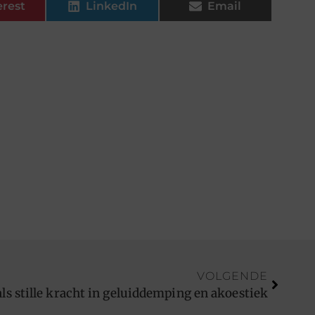
erest
LinkedIn
Email
VOLGENDE
s stille kracht in geluiddemping en akoestiek