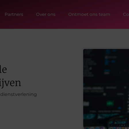
Partners
Over ons
Ontmoet ons team
Co
le
ijven
 dienstverlening