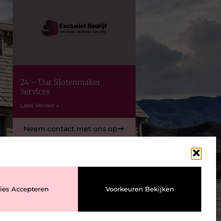
24 – Uur Slotenmaker
Services
Lees Verder »
Neem contact met ons op
ies Accepteren
Voorkeuren Bekijken