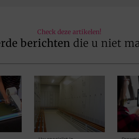
Check deze artikelen!
erde berichten
die u niet m