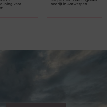
ve IT-
Uw partner is een logistiek
teuning voor
bedrijf in Antwerpen
en