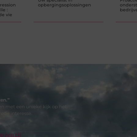
Uw specialist in
Proactie
ression
opbergingsoplossingen
onders
le :
bedrijv
de vie
en.”
len met een unieke kijk op het
rede interesse.
p een rij