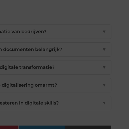
matie van bedrijven?
▼
an documenten belangrijk?
▼
 digitale transformatie?
▼
e digitalisering omarmt?
▼
steren in digitale skills?
▼