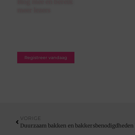
Blog mee en bereik
meer lezers
Schrijf je in op ons platform en
krijg de kans om jouw blogs te
delen met een breed en
betrokken publiek.
Registreer vandaag
VORIGE
Duurzaam bakken en bakkersbenodigdheden