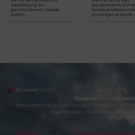
De rol van ponsen bij
Maintenance des
nauwkeurig en
équipements d’imp
gecontroleerd metaal
textile professionnel
zetten
prolonger la durée 
“Bijzonder veel te ontdekk
Exclusiefbedrijf.be biedt een selectie blogs en artike
dagelijks leven. Voor lezers met een b
Sitelinks
De best gelezen stukken o