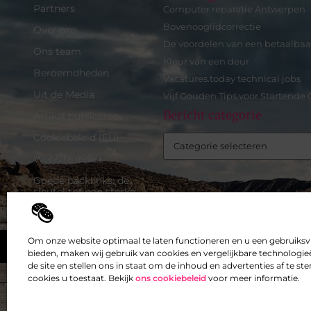
Partners
Computer reparatie Antwerpen
Bovenooglidcorrectie
Over ons
De voordelen van een betaalbaa
Ons team
Kleur van een deur
Beroemdheden
Vacatures.today technical jobs
Uit de Media
Vijf Gouden Tips voor Startend
Bericht categorie
Artikel publiceren
Cookiebeleid (EU)
Website index
Goede backlinks: de
sleutel tot een sterke
online autoriteit
Inkomsten genereren met
mijn website: zo maak je
Om onze website optimaal te laten functioneren en u een gebruiksv
Top
van je site een
bieden, maken wij gebruik van cookies en vergelijkbare technologieë
verdienmachine
de site en stellen ons in staat om de inhoud en advertenties af te 
cookies u toestaat. Bekijk
ons cookiebeleid
voor meer informatie.
@2025 -
www.exclusiefbedrijf.be.
All Right Reserved.