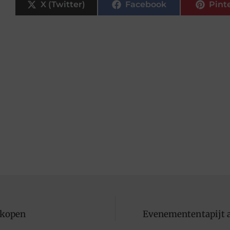
X (Twitter)
Facebook
Pint
 kopen
Evenemententapijt al