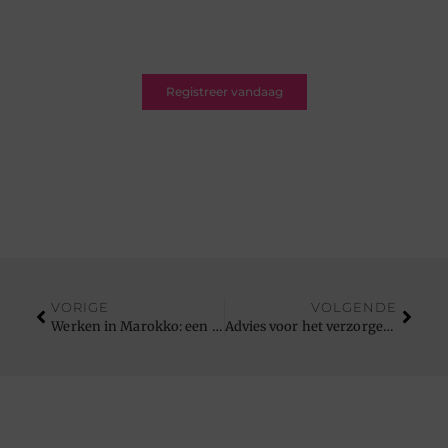
jouw blogs te delen met een breed en betrokken
publiek.
Registreer vandaag
VORIGE
VOLGENDE
Werken in Marokko: een boost voor je professionele ontwikkeling
Advies voor het verzorgen van olijfbomen