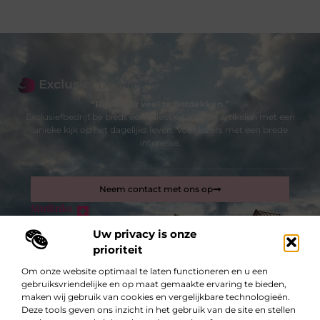
“Bijzonder veel te ontdekken.”
Exclusiefbedrijf.be biedt een selectie blogs en artikelen met een
unieke kijk op het dagelijks leven. Voor lezers met een brede
interesse.
Neem contact met ons op
Sitelinks
Bericht categorie
Uw privacy is onze
Inkomsten genereren met mijn website: zo maak je van je site een verdienmachine
prioriteit
Om onze website optimaal te laten functioneren en u een
De best gelezen stukken op een rij
gebruiksvriendelijke en op maat gemaakte ervaring te bieden,
Gezondheidstips voor iedereen!
maken wij gebruik van cookies en vergelijkbare technologieën.
Deze tools geven ons inzicht in het gebruik van de site en stellen
Blijf relevant met digitale transformatie van bedrijven