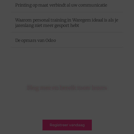
Printing op maat verbindt al uw communicatie
Waarom personal training in Waregem ideaal is als je
jarenlang niet meer gesport hebt
De opmars van Odoo
Blog mee en bereik meer lezers
Schrijf je in op ons platform en krijg de kans om
jouw blogs te delen met een breed en betrokken
publiek.
Registreer vandaag