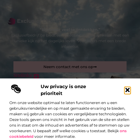
“Bijzonder veel te ontdekken.”
Exclusiefbedrijf.be biedt een selectie blogs en artikelen met een
unieke kijk op het dagelijks leven. Voor lezers met een brede
interesse.
Neem contact met ons op
Sitelinks
Bericht categorie
Uw privacy is onze
Inkomsten genereren met mijn website: zo maak je van je site een verdienmachine
prioriteit
Om onze website optimaal te laten functioneren en u een
De best gelezen stukken op een rij
gebruiksvriendelijke en op maat gemaakte ervaring te bieden,
Uw partner is een logistiek bedrijf in Antwerpen
maken wij gebruik van cookies en vergelijkbare technologieën.
Deze tools geven ons inzicht in het gebruik van de site en stellen
Welke soorten regenjassen kennen we?
ons in staat om de inhoud en advertenties af te stemmen op uw
Enkele tips tegen ongedierte in het herfstseizoen
voorkeuren. U bepaalt zelf welke cookies u toestaat. Bekijk
ons
cookiebeleid
voor meer informatie.
Het ophalen en afleveren van jouw pak