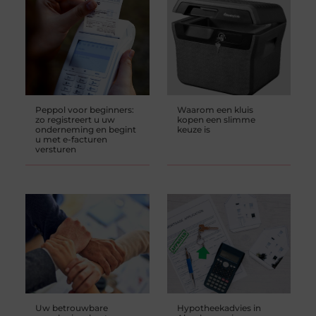
Peppol voor beginners:
Waarom een kluis
zo registreert u uw
kopen een slimme
onderneming en begint
keuze is
u met e-facturen
versturen
Uw betrouwbare
Hypotheekadvies in