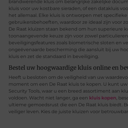
brandwerende kluis om belangrijke zakelijke doc
kluis voor uw kostbare sieraden, of een datakluis voo
het allemaal. Elke kluis is ontworpen met specifiek
gebruikersbehoeften, waardoor ze ideaal zijn voor z
De Raat kluizen staan bekend om hun superieure kw
toonaangevende keuze zijn voor zowel particulieren
beveiligingsfeatures zoals biometrische sloten en v
ongeëvenaarde bescherming die aansluit bij uw hoog
kluis en zet de standaard in beveiliging.
Bestel uw hoogwaardige kluis online en be
Heeft u besloten om de veiligheid van uw waardevol
moment om een De Raat kluis te kopen. U kunt uw id
Security Tools, waar u een breed assortiment aan kl
voldoen. Wacht niet langer, ga een
kluis kopen
, be
ultieme gemoedsrust die een De Raat kluis biedt. B
veiliger leven. Kies de juiste kluizen voor betrouwb