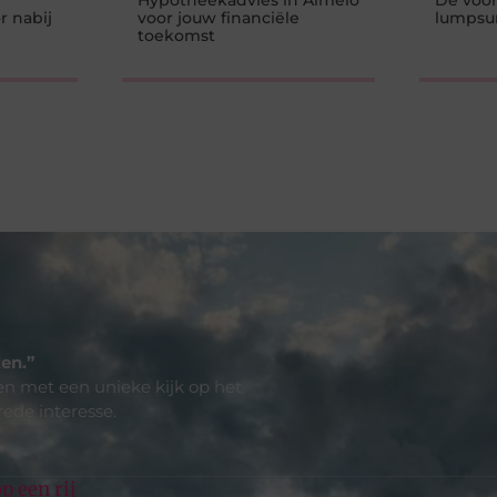
Hypotheekadvies in Almelo
De voor
r nabij
voor jouw financiële
lumpsu
toekomst
en.”
len met een unieke kijk op het
rede interesse.
p een rij