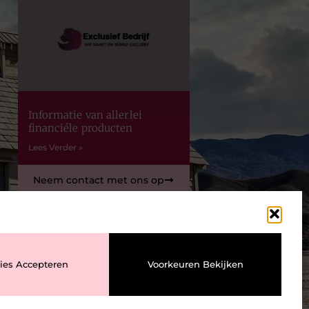
Informatie van allerlei
financiéle producten
Lees Verder »
Neem contact met ons op
ies Accepteren
Voorkeuren Bekijken