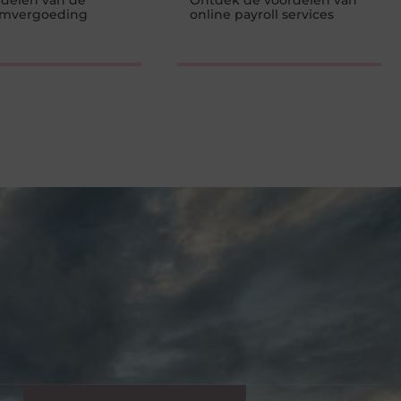
delen van de
Ontdek de voordelen van
mvergoeding
online payroll services