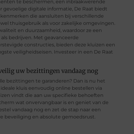
umenten te beschermen, een inbraakwerende
r gevoelige digitale informatie, De Raat biedt
e kenmerken die aansluiten bij verschillende
owel thuisgebruik als voor zakelijke omgevingen.
aliteit en duurzaamheid, waardoor ze een
 als bedrijven. Met geavanceerde
erstevigde constructies, bieden deze kluizen een
ste veiligheidseisen. Investeer in een De Raat
veilig uw bezittingen vandaag nog
le bezittingen te garanderen? Dan is nu het
eale kluis eenvoudig online bestellen via
uizen vindt die aan uw specifieke behoeften
scherm wat onvervangbaar is en geniet van de
estel vandaag nog en zet de stap naar een
are beveiliging en absolute gemoedsrust.