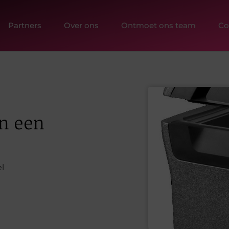
Partners
Over ons
Ontmoet ons team
Co
n een
l