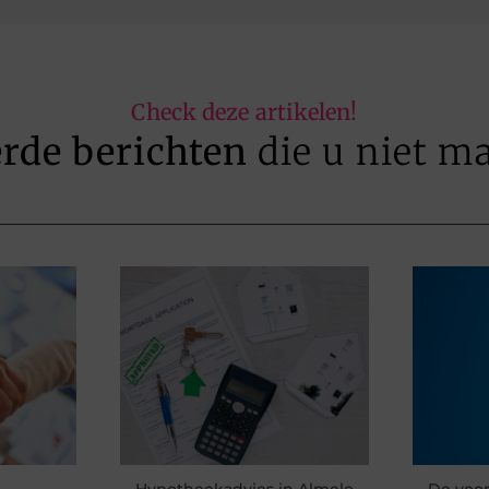
Check deze artikelen!
erde berichten
die u niet m