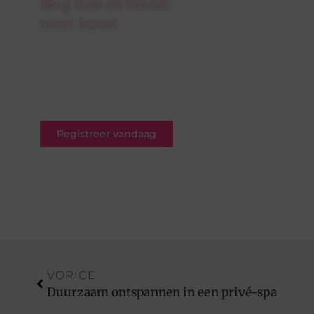
Blog mee en bereik
meer lezers
Schrijf je in op ons platform en
krijg de kans om jouw blogs te
delen met een breed en
betrokken publiek.
Registreer vandaag
VORIGE
Duurzaam ontspannen in een privé-spa