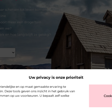
aar schetsen tot leven komen
cine
ooit meer een droge tuin
nen we?
rk en hoe lang blijft ze geldig?
Uw privacy is onze prioriteit
riendelijke en op maat gemaakte ervaring te
n. Deze tools geven ons inzicht in het gebruik van
stemmen op uw voorkeuren. U bepaalt zelf welke
Cook