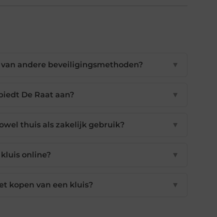
s van andere beveiligingsmethoden?
▼
biedt De Raat aan?
▼
owel thuis als zakelijk gebruik?
▼
 kluis online?
▼
et kopen van een kluis?
▼