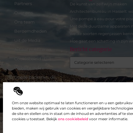
Partners
De kunst van zelf wijn maken
Architectenbureau in Hasselt: w
Over ons
Une pompe à eau pour votre pis
Ons team
Met deze duurzame apparaten n
Beroemdheden
Welke soorten regenjassen ken
Uit de Media
Hoe gaat een schatting in zijn we
Bericht categorie
Artikel publiceren
Cookiebeleid (EU)
Website index
Goede backlinks: de
sleutel tot een sterke
online autoriteit
Inkomsten genereren met
mijn website: zo maak je
Om onze website optimaal te laten functioneren en u een gebruiksv
Top
van je site een
bieden, maken wij gebruik van cookies en vergelijkbare technologieë
verdienmachine
de site en stellen ons in staat om de inhoud en advertenties af te 
cookies u toestaat. Bekijk
ons cookiebeleid
voor meer informatie.
@2025 -
www.exclusiefbedrijf.be.
All Right Reserved.