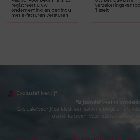
Peppol voor beginners: zo
Uw betrouwbare
registreert u uw
verzekeringskantoo
onderneming en begint u
Tisselt
met e-facturen versturen
“Bijzonder veel te ontdekk
Exclusiefbedrijf.be biedt een selectie blogs en artike
dagelijks leven. Voor lezers met een b
Sitelinks
De best gelezen stukken o