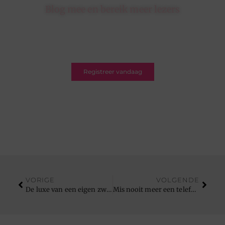
Blog mee en bereik meer lezers
Schrijf je in op ons platform en krijg de kans om
jouw blogs te delen met een breed en betrokken
publiek.
Registreer vandaag
VORIGE
VOLGENDE
De luxe van een eigen zwembad
Mis nooit meer een telefoontje!