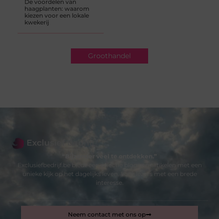
De voordelen van
haagplanten: waarom
kiezen voor een lokale
kwekerij
Groothandel
“Bijzonder veel te ontdekken.”
Exclusiefbedrijf.be biedt een selectie blogs en artikelen met een
unieke kijk op het dagelijks leven. Voor lezers met een brede
interesse.
Neem contact met ons op