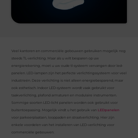
Veel kantoren en commerciële gebouwen gebruiken mogelijk nog
steeds TL-verlichting. Maar als u wilt besparen op uw
energierekening, moet u uw oude tl-systeem vervangen door led-
panelen. LED-lampen zijn het perfecte verlichtingssysteem voor veel
industrieën. Deze verlichting is niet alleen energiebesparend, maar
ook esthetisch. Indoor LED-systeem wordt vaak gebruikt voor
taakverlichting, plafond armaturen en modulaire instrumenten.
Sommige soorten LED-licht panelen worden ook gebruikt voor
buitentoepassing. Mogelijk vindt u het gebruik van
LEDpanelen
voor parkeerplaatsen, looppaden en straatverlichting. Hier zijn
enkele voordelen van het installeren van LED-verlichting voor
commerciële gebouwen.