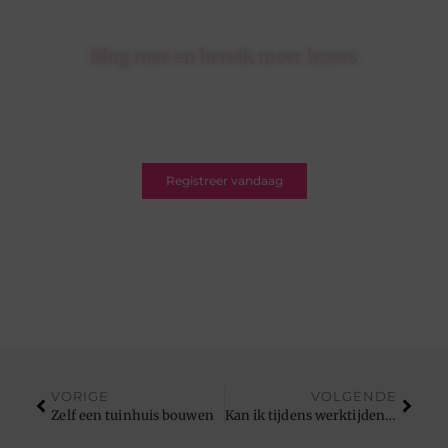
Blog mee en bereik meer lezers
Schrijf je in op ons platform en krijg de kans om
jouw blogs te delen met een breed en betrokken
publiek.
Registreer vandaag
VORIGE
VOLGENDE
Zelf een tuinhuis bouwen
Kan ik tijdens werktijden wel naar een psycholoog?