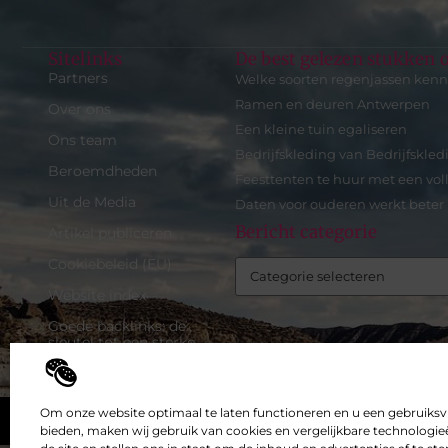
Sitelinks
De best gelezen stukken o
Partners
Welke soorten regenjassen ken
Ramen en deuren Antwerpen
Over ons
Een kleine tuin egaliseren
Ons team
Bedrijfskleding van Bedrijfskled
Beroemdheden
Feesttenten te huur met een vol
Uit de Media
Daten voor ouderen werkt beter
Bericht categorie
Artikel publiceren
Cookiebeleid (EU)
Website index
Goede backlinks: de
sleutel tot een sterke
online autoriteit
Inkomsten genereren met
mijn website: zo maak je
Om onze website optimaal te laten functioneren en u een gebruiksv
Top
van je site een
bieden, maken wij gebruik van cookies en vergelijkbare technologieë
verdienmachine