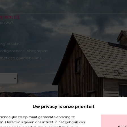
p een rij
nen we?
ingtotaal.nl
ledige service inbegrepen
 met een goede balans
Uw privacy is onze prioriteit
riendelijke en op maat gemaakte ervaring te
n. Deze tools geven ons inzicht in het gebruik van