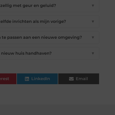
zellig met geur en geluid?
▼
elfde inrichten als mijn vorige?
▼
n te passen aan een nieuwe omgeving?
▼
jn nieuw huis handhaven?
▼
erest
LinkedIn
Email