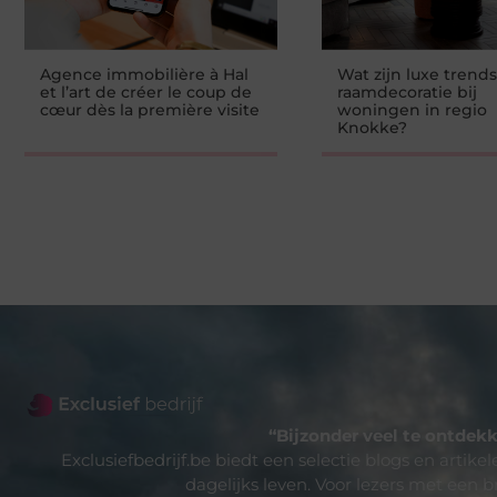
Agence immobilière à Hal
Wat zijn luxe trends
et l’art de créer le coup de
raamdecoratie bij
cœur dès la première visite
woningen in regio
Knokke?
“Bijzonder veel te ontdekk
Exclusiefbedrijf.be biedt een selectie blogs en artike
dagelijks leven. Voor lezers met een b