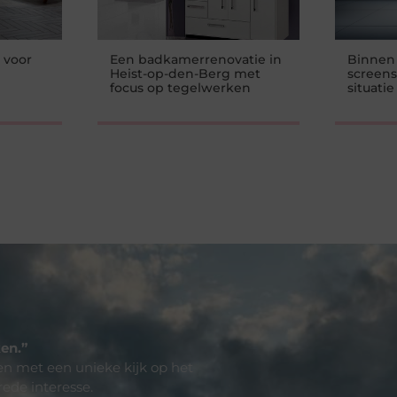
 voor
Een badkamerrenovatie in
Binnen 
Heist-op-den-Berg met
screens
focus op tegelwerken
situatie
en.”
len met een unieke kijk op het
rede interesse.