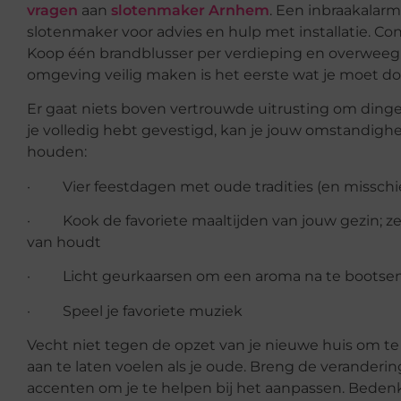
vragen
aan
slotenmaker Arnhem
. Een inbraakalarm
slotenmaker voor advies en hulp met installatie. Con
Koop één brandblusser per verdieping en overweeg r
omgeving veilig maken is het eerste wat je moet do
Er gaat niets boven vertrouwde uitrusting om dingen 
je volledig hebt gevestigd, kan je jouw omstandig
houden:
· Vier feestdagen met oude tradities (en misschi
· Kook de favoriete maaltijden van jouw gezin; ze
van houdt
· Licht geurkaarsen om een aroma na te bootsen
· Speel je favoriete muziek
Vecht niet tegen de opzet van je nieuwe huis om te p
aan te laten voelen als je oude. Breng de verander
accenten om je te helpen bij het aanpassen. Bedenk 