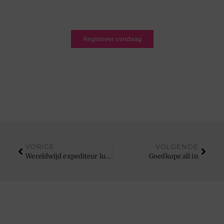
jouw blogs te delen met een breed en betrokken
publiek.
Registreer vandaag
VORIGE
VOLGENDE
Wereldwijd expediteur luchtvracht Ritra
Goedkope all in