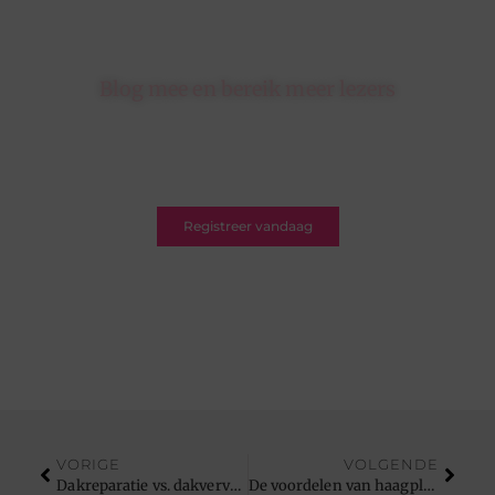
Blog mee en bereik meer lezers
Schrijf je in op ons platform en krijg de kans om
jouw blogs te delen met een breed en betrokken
publiek.
Registreer vandaag
VORIGE
VOLGENDE
Dakreparatie vs. dakvervanging
De voordelen van haagplanten: waarom kiezen voor een lokale kwekerij