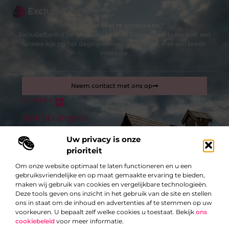
“Bijzonder veel te ontdekken.”
Exclusiefbedrijf.be biedt een selectie blogs en artikelen met een
unieke kijk op het dagelijks leven. Voor lezers met een brede
interesse.
Neem contact met ons op
Sitelinks
Bericht categorie
Inkomsten genereren met mijn website: zo maak je van je site een verdienmachine
Uw privacy is onze
prioriteit
De best gelezen stukken op een rij
Zonwering in Antwerpen ontdekken
Om onze website optimaal te laten functioneren en u een
24 – Uur Slotenmaker Services
gebruiksvriendelijke en op maat gemaakte ervaring te bieden,
maken wij gebruik van cookies en vergelijkbare technologieën.
Inspiratie: prachtige voorbeelden van een garage op maat
Deze tools geven ons inzicht in het gebruik van de site en stellen
en de toepassingen
ons in staat om de inhoud en advertenties af te stemmen op uw
Vijf Gouden Tips voor Startende Ondernemers: Zo Vind Je
voorkeuren. U bepaalt zelf welke cookies u toestaat. Bekijk
ons
Nieuwe Opdrachten
cookiebeleid
voor meer informatie.
Hoe je stapsgewijs een gezonde detox kuur uitvoert