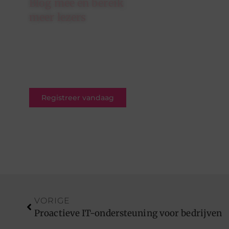
Blog mee en bereik
meer lezers
Schrijf je in op ons platform en
krijg de kans om jouw blogs te
delen met een breed en
betrokken publiek.
Registreer vandaag
VORIGE
Proactieve IT-ondersteuning voor bedrijven