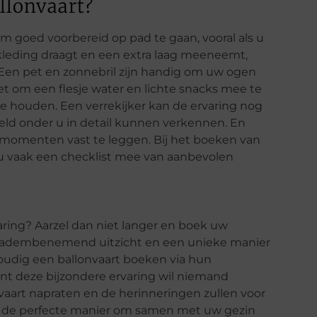
llonvaart?
om goed voorbereid op pad te gaan, vooral als u
 kleding draagt en een extra laag meeneemt,
Een pet en zonnebril zijn handig om uw ogen
t om een flesje water en lichte snacks mee te
 houden. Een verrekijker kan de ervaring nog
ld onder u in detail kunnen verkennen. En
e momenten vast te leggen. Bij het boeken van
t u vaak een checklist mee van aanbevolen
aring? Aarzel dan niet langer en boek uw
en adembenemend uitzicht en een unieke manier
oudig een ballonvaart boeken via hun
ant deze bijzondere ervaring wil niemand
vaart napraten en de herinneringen zullen voor
is de perfecte manier om samen met uw gezin