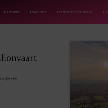
Partners
Over ons
Ontmoet ons team
Co
allonvaart
vrije tijd