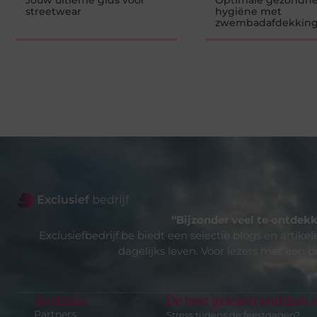
Jouw ultieme gids voor
Optimale gezondhe
streetwear
hygiëne met
zwembadafdekkin
“Bijzonder veel te ontdekk
Exclusiefbedrijf.be biedt een selectie blogs en artike
dagelijks leven. Voor lezers met een b
Sitelinks
De best gelezen stukken o
Partners
Stress tijdens de feestdagen?