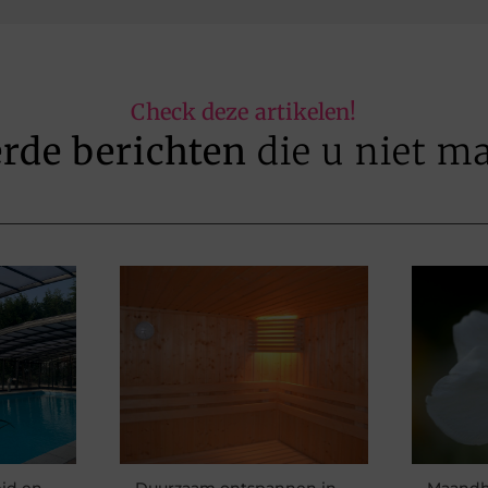
Check deze artikelen!
erde berichten
die u niet m