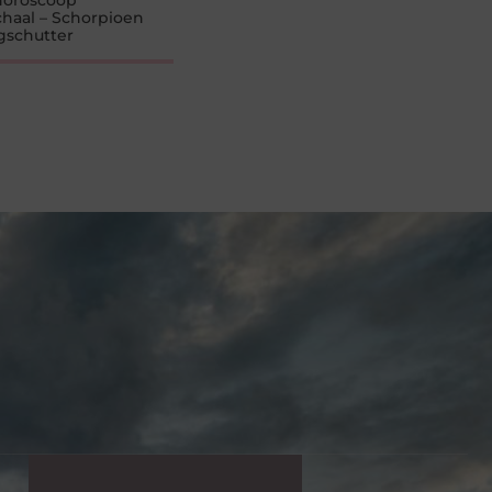
oroscoop
haal – Schorpioen
gschutter