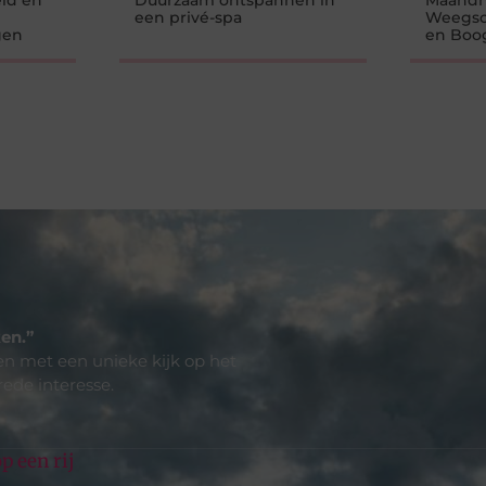
id en
Duurzaam ontspannen in
Maandh
een privé-spa
Weegsc
gen
en Boo
en.”
len met een unieke kijk op het
rede interesse.
p een rij