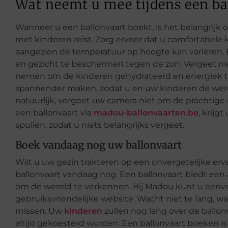
Wat neemt u mee tijdens een ba
Wanneer u een ballonvaart boekt, is het belangrijk 
met kinderen reist. Zorg ervoor dat u comfortabele
aangezien de temperatuur op hoogte kan variëren. 
en gezicht te beschermen tegen de zon. Vergeet nie
nemen om de kinderen gehydrateerd en energiek te
spannender maken, zodat u en uw kinderen de were
natuurlijk, vergeet uw camera niet om de prachtig
een ballonvaart via
madou-ballonvaarten.be
, krijg
spullen, zodat u niets belangrijks vergeet.
Boek vandaag nog uw ballonvaart
Wilt u uw gezin trakteren op een onvergetelijke erv
ballonvaart vandaag nog. Een ballonvaart biedt e
om de wereld te verkennen. Bij Madou kunt u eenv
gebruiksvriendelijke website. Wacht niet te lang, w
missen. Uw
kinderen
zullen nog lang over de ballon
altijd gekoesterd worden. Een ballonvaart boeken 