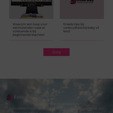
Waarom een loep voor
Enkele tips bij
slechtzienden vaak al
verkoudheid bij baby of
voldoende is bij
kind
beginnende klachten
Zorg
“Bijzonder veel te ontdekken.”
Exclusiefbedrijf.be biedt een selectie blogs en artikelen met een
unieke kijk op het dagelijks leven. Voor lezers met een brede