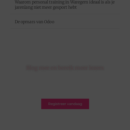
Waarom personal training in Waregem ideaal is als je
jarenlang niet meer gesport hebt
De opmars van Odoo
Blog mee en bereik meer lezers
Schrijf je in op ons platform en krijg de kans om
jouw blogs te delen met een breed en betrokken
publiek.
Registreer vandaag