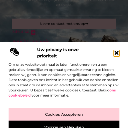
interesse.
Neem contact met ons op
Sitelinks
Bericht categorie
Inkomsten genereren met mijn website: zo maak je van je site een verdienmachine
Uw privacy is onze
prioriteit
De best gelezen stukken op een rij
Om onze website optimaal te laten functioneren en u een
Telefoonreparaties die de moeite waard is.
gebruiksvriendelijke en op maat gemaakte ervaring te bieden,
Horecakeukenapparatuur aankopen voor maximale
maken wij gebruik van cookies en vergelijkbare technologieën.
levensduur
Deze tools geven ons inzicht in het gebruik van de site en stellen
Een badkamerrenovatie in Heist-op-den-Berg met focus op
ons in staat om de inhoud en advertenties af te stemmen op uw
tegelwerken
voorkeuren. U bepaalt zelf welke cookies u toestaat. Bekijk
ons
cookiebeleid
voor meer informatie.
Wat is het doel van een gezondheidscheck?
Ramen en deuren Antwerpen
Top
Hoe vermaakt de jeugd zich tegenwoordig
Cookies Accepteren
@2025 -
www.exclusiefbedrijf.be.
All Right Reserved.
Voorkeuren Bekijken