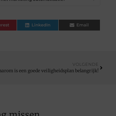
erest
LinkedIn
Email
VOLGENDE
aarom is een goede veiligheidsplan belangrijk!
ag missen