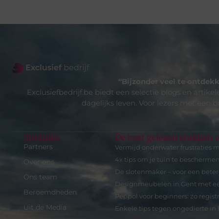
“Bijzonder veel te ontdekk
Exclusiefbedrijf.be biedt een selectie blogs en artike
dagelijks leven. Voor lezers met een b
Sitelinks
De best gelezen stukken o
Partners
Vermijd onderwater frustraties m
4x tips om je tuin te bescherme
Over ons
De slotenmaker – voor een beter
Ons team
Designmeubelen in Gent met ee
Beroemdheden
Peppol voor beginners: zo regis
Uit de Media
Enkele tips tegen ongedierte in 