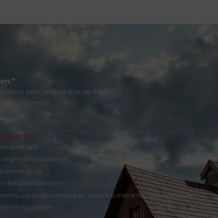
en.”
len met een unieke kijk op het
rede interesse.
p een rij
et deze tips
n tegen alle seizoenen
e beveiliging
n Belgisch karakter
treert u uw onderneming en begint u met e-facturen versturen
het herfstseizoen