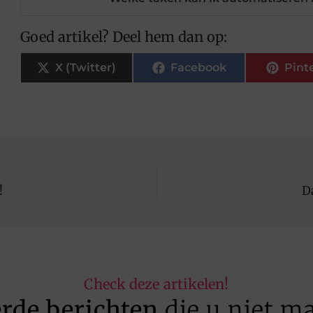
Goed artikel? Deel hem dan op:
X (Twitter)
Facebook
Pint
!
D
Check deze artikelen!
erde berichten
die u niet m