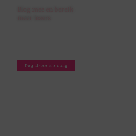
Blog mee en bereik
meer lezers
Schrijf je in op ons platform en
krijg de kans om jouw blogs te
delen met een breed en
betrokken publiek.
Registreer vandaag