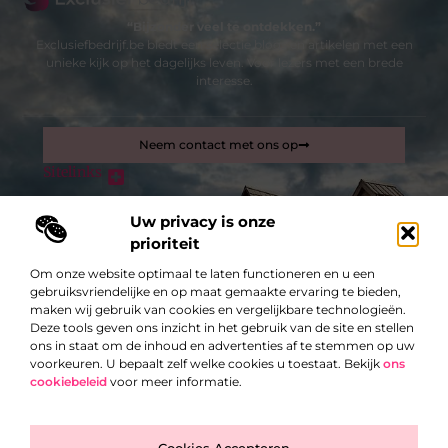
“Bijzonder veel te ontdekken.”
Exclusiefbedrijf.be biedt een selectie blogs en artikelen met een
unieke kijk op het dagelijks leven. Voor lezers met een brede
interesse.
Neem contact met ons op
Sitelinks
Bericht categorie
Inkomsten genereren met mijn website: zo maak je van je site een verdienmachine
Uw privacy is onze
prioriteit
Om onze website optimaal te laten functioneren en u een
De best gelezen stukken op een rij
gebruiksvriendelijke en op maat gemaakte ervaring te bieden,
Meer stallen
maken wij gebruik van cookies en vergelijkbare technologieën.
Ontdek de Wereld van Bitcoin en Fantom: Prijs en Koers
Deze tools geven ons inzicht in het gebruik van de site en stellen
Inzichten
ons in staat om de inhoud en advertenties af te stemmen op uw
Immo in Lochristi: wonen in een aantrekkelijke gemeente
voorkeuren. U bepaalt zelf welke cookies u toestaat. Bekijk
ons
cookiebeleid
voor meer informatie.
24 – Uur Slotenmaker Services
Hoe een narcose tandarts je kan helpen
Top
Vrouw aan het stuur, bloed aan de muur?
Cookies Accepteren