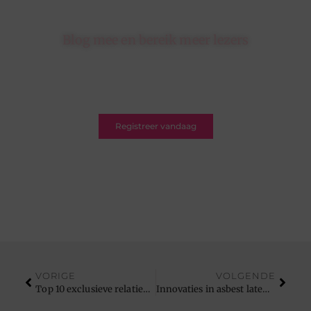
Blog mee en bereik meer lezers
Schrijf je in op ons platform en krijg de kans om
jouw blogs te delen met een breed en betrokken
publiek.
Registreer vandaag
VORIGE
VOLGENDE
Top 10 exclusieve relatiegeschenken die een blijvende indruk maken
Innovaties in asbest laten verwijderen