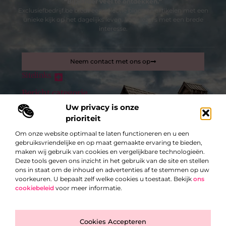
“Bijzonder veel te ontdekken.”
Exclusiefbedrijf.be biedt een selectie blogs en artikelen met een
unieke kijk op het dagelijks leven. Voor lezers met een brede
interesse.
Neem contact met ons op
Sitelinks
Bericht categorie
Inkomsten genereren met mijn website: zo maak je van je site een verdienmachine
Uw privacy is onze
prioriteit
De best gelezen stukken op een rij
Om onze website optimaal te laten functioneren en u een
Elk seizoen buiten zitten? Zo doe je dat!
gebruiksvriendelijke en op maat gemaakte ervaring te bieden,
Immo in Lochristi: wonen in een aantrekkelijke gemeente
maken wij gebruik van cookies en vergelijkbare technologieën.
Deze tools geven ons inzicht in het gebruik van de site en stellen
Enkele tips tegen ongedierte in het herfstseizoen
ons in staat om de inhoud en advertenties af te stemmen op uw
Meer stallen
voorkeuren. U bepaalt zelf welke cookies u toestaat. Bekijk
ons
cookiebeleid
Het medicatienazicht en de huisapothekerdienst: hoe online
voor meer informatie.
apotheken in België dit aanbieden
Betrouwbaar transportbedrijf uit West-Vlaanderen: uw
Top
logistieke oplossing
Cookies Accepteren