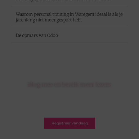
Waarom personal training in Waregem ideaal is als je
jarenlang niet meer gesport hebt
De opmars van Odoo
Blog mee en bereik meer lezers
Schrijf je in op ons platform en krijg de kans om
jouw blogs te delen met een breed en betrokken
publiek.
Registreer vandaag