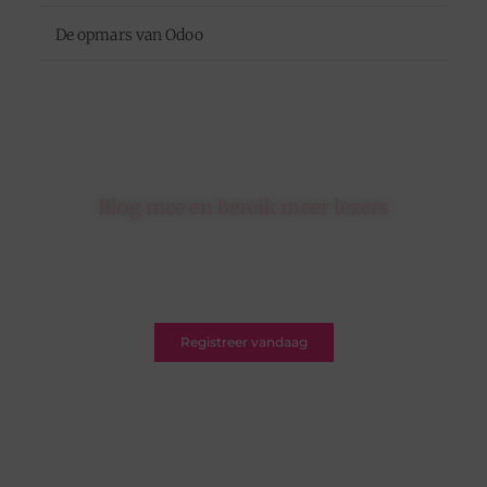
De opmars van Odoo
Blog mee en bereik meer lezers
Schrijf je in op ons platform en krijg de kans om
jouw blogs te delen met een breed en betrokken
publiek.
Registreer vandaag