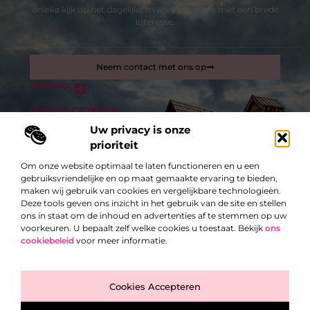
unieke kijk op het dagelijks leven. Voor lezers met een brede
interesse.
Neem contact met ons op
Sitelinks
Bericht categorie
Inkomsten genereren met mijn website: zo maak je van je site een verdienmachine
Uw privacy is onze
prioriteit
De best gelezen stukken op een rij
Om onze website optimaal te laten functioneren en u een
Beveiligingscamera’s zijn tegenwoordig onmisbaar
gebruiksvriendelijke en op maat gemaakte ervaring te bieden,
Hoe laat je de tv zo mooi mogelijk terugkomen in de
maken wij gebruik van cookies en vergelijkbare technologieën.
woonkamer?
Deze tools geven ons inzicht in het gebruik van de site en stellen
Een gewone sleutel of toch een beveiligingssysteem?
ons in staat om de inhoud en advertenties af te stemmen op uw
voorkeuren. U bepaalt zelf welke cookies u toestaat. Bekijk
ons
Inspiratie: prachtige voorbeelden van een garage op maat
cookiebeleid
voor meer informatie.
en de toepassingen
Hoe een competente elektricien te vinden
Top
Web design Gent: jouw online succes begint hier
Cookies Accepteren