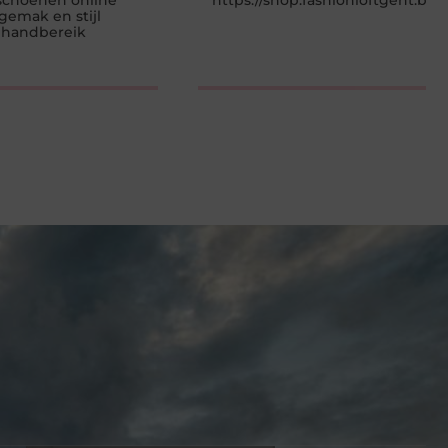
choenen online
https://shop.fashionloftgent.be
gemak en stijl
 handbereik