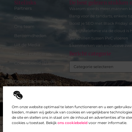
Sitelinks
De best gelezen stukken o
Partners
Waarom steeds meer mannen kiez
Bang voor de tandarts, enkele t
Over ons
Boost je SEO met Black Friday: d
Ons team
Bedrijfstelefonie via de cloud is 
Beroemdheden
Verschillen tussen PVC vloeren
Uit de Media
5 kenmerken van exclusieve zw
Bericht categorie
Artikel publiceren
Cookiebeleid (EU)
Website index
Goede backlinks: de
sleutel tot een sterke
online autoriteit
Inkomsten genereren met
mijn website: zo maak je
Om onze website optimaal te laten functioneren en u een gebruiksv
Top
van je site een
bieden, maken wij gebruik van cookies en vergelijkbare technologieë
verdienmachine
de site en stellen ons in staat om de inhoud en advertenties af te 
cookies u toestaat. Bekijk
ons cookiebeleid
voor meer informatie.
@2025 -
www.exclusiefbedrijf.be.
All Right Reserved.