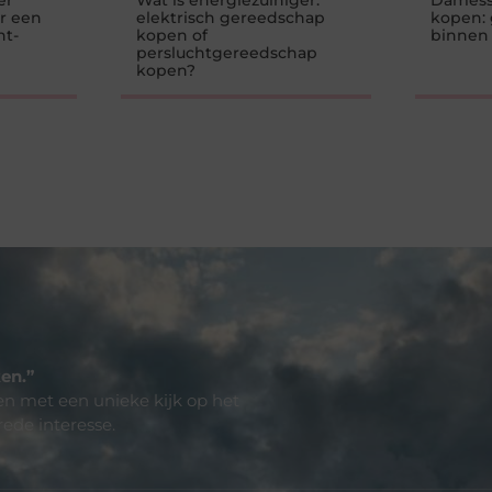
er
Wat is energiezuiniger:
Damess
r een
elektrisch gereedschap
kopen: 
nt-
kopen of
binnen
persluchtgereedschap
kopen?
en.”
len met een unieke kijk op het
rede interesse.