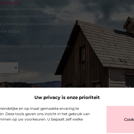
p een rij
en voor een kledingwinkel in Sint-Niklaas
ips om jezelf kalm te houden
e ultieme gids voor kwalitatieve backlinks
here to stay
embaden die uw tuin transformeren
Uw privacy is onze prioriteit
riendelijke en op maat gemaakte ervaring te
n. Deze tools geven ons inzicht in het gebruik van
stemmen op uw voorkeuren. U bepaalt zelf welke
Cook