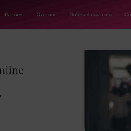
Partners
Over ons
Ontmoet ons team
Co
online
n