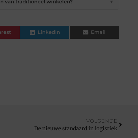
en van traditioneel winkelen?
▼
erest
LinkedIn
Email
VOLGENDE
De nieuwe standaard in logistiek