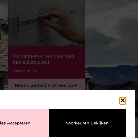
Uw aannemer voor werken
met elektriciteit
Lees Verder »
Neem contact met ons op
ies Accepteren
Voorkeuren Bekijken