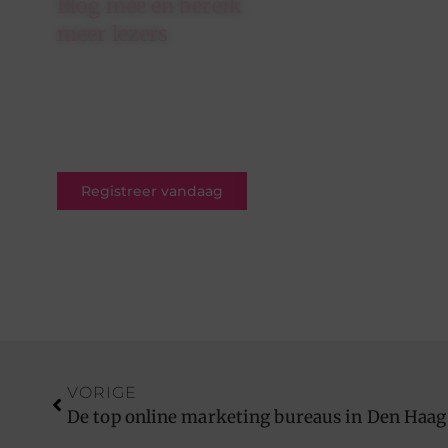
Blog mee en bereik
meer lezers
Schrijf je in op ons platform en
krijg de kans om jouw blogs te
delen met een breed en
betrokken publiek.
Registreer vandaag
VORIGE
De top online marketing bureaus in Den Haag