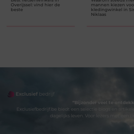
Best fietsenwinkels in
Waarom steeds me
Overijssel: vind hier de
mannen kiezen voo
beste
kledingwinkel in Si
Niklaas
“Bijzonder veel te ontdekk
Exclusiefbedrijf.be biedt een selectie blogs en artike
dagelijks leven. Voor lezers met een b