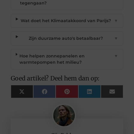
tegengaan?
Wat doet het Klimaatakkoord van Parijs?
▼
Zijn duurzame auto's betaalbaar?
▼
Hoe helpen zonnepanelen en
▼
warmtepompen het milieu?
Goed artikel? Deel hem dan op:
X
Facebook
Pinterest
LinkedIn
Email
(Twitter)