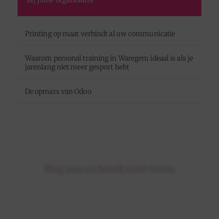
Printing op maat verbindt al uw communicatie
Waarom personal training in Waregem ideaal is als je
jarenlang niet meer gesport hebt
De opmars van Odoo
Blog mee en bereik meer lezers
Schrijf je in op ons platform en krijg de kans om
jouw blogs te delen met een breed en betrokken
publiek.