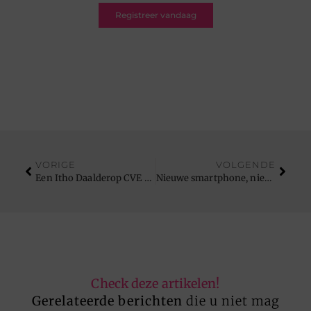
Registreer vandaag
VORIGE
VOLGENDE
Een Itho Daalderop CVE S ECO kopen is aan te raden
Nieuwe smartphone, nieuw hoesje
Check deze artikelen!
Gerelateerde berichten
die u niet mag