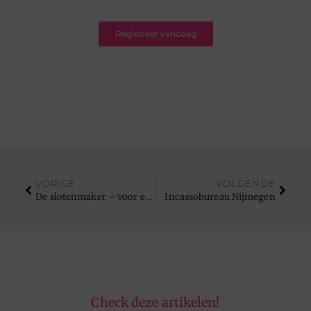
Registreer vandaag
VORIGE
VOLGENDE
De slotenmaker – voor een betere beveiliging
Incassobureau Nijmegen
Check deze artikelen!