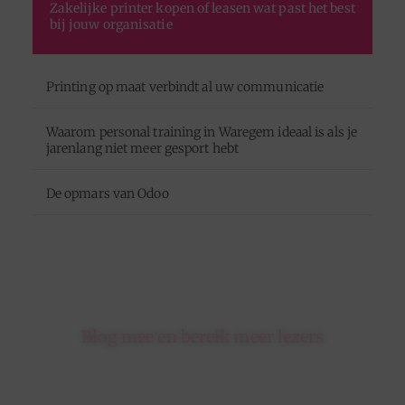
Zakelijke printer kopen of leasen wat past het best
bij jouw organisatie
Printing op maat verbindt al uw communicatie
Waarom personal training in Waregem ideaal is als je
jarenlang niet meer gesport hebt
De opmars van Odoo
Blog mee en bereik meer lezers
Schrijf je in op ons platform en krijg de kans om
jouw blogs te delen met een breed en betrokken
publiek.