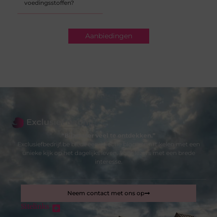
voedingsstoffen?
Aanbiedingen
“Bijzonder veel te ontdekken.”
Exclusiefbedrijf.be biedt een selectie blogs en artikelen met een
unieke kijk op het dagelijks leven. Voor lezers met een brede
interesse.
Neem contact met ons op
Sitelinks