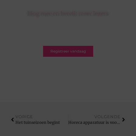
Blog mee en bereik meer lezers
Schrijf je in op ons platform en krijg de kans om
jouw blogs te delen met een breed en betrokken
publiek.
Registreer vandaag
VORIGE
VOLGENDE
Het tuinseizoen begint
Horeca apparatuur is voor iedereen handig