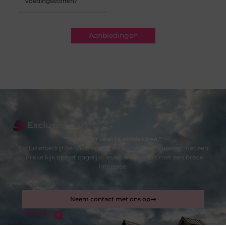
voedingsstoffen?
Aanbiedingen
“Bijzonder veel te ontdekken.”
Exclusiefbedrijf.be biedt een selectie blogs en artikelen met een
unieke kijk op het dagelijks leven. Voor lezers met een brede
interesse.
Neem contact met ons op
Sitelinks