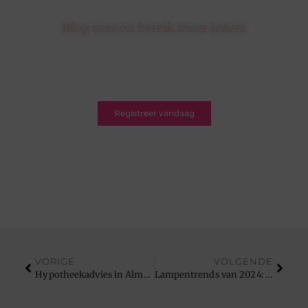
Blog mee en bereik meer lezers
Schrijf je in op ons platform en krijg de kans om
jouw blogs te delen met een breed en betrokken
publiek.
Registreer vandaag
VORIGE
VOLGENDE
Hypotheekadvies in Almelo voor jouw financiële toekomst
Lampentrends van 2024: Van duurzame verlichting tot slimme lampen